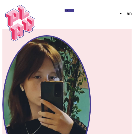
Play
Menu
en
Festival
About
Exhibition 2026
YoungPLAY
Archive
Discord
Instagram
Flickr
YouTube
Twitch
Bluesky