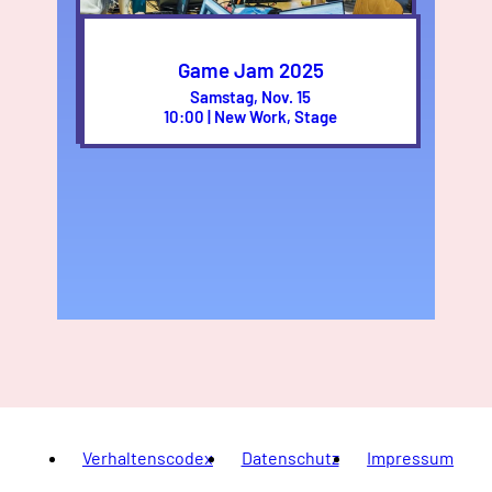
Game Jam 2025
Samstag, Nov. 15
10:00 | New Work, Stage
Verhaltenscodex
Datenschutz
Impressum