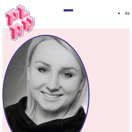
Play
Menü
de
Festival
Über
Ausstellung 2026
YoungPLAY
Archiv
Discord
Instagram
Flickr
YouTube
Twitch
Bluesky