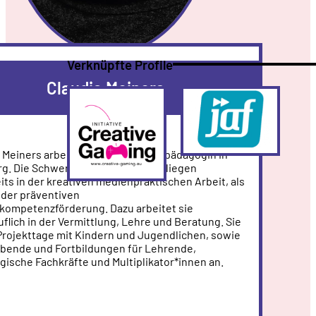
Verknüpfte Profile
Claudia Meiners
Creative
jaf
Mehr
Mehr
Gaming
–
Verein
 Meiners arbeitet als freie Medienpädagogin in
für
. Die Schwerpunkte ihrer Arbeit liegen
medienpädagogische
its in der kreativen medienpraktischen Arbeit, als
Praxis
 der präventiven
Hamburg
kompetenzförderung. Dazu arbeitet sie
e.
uflich in der Vermittlung, Lehre und Beratung. Sie
Projekttage mit Kindern und Jugendlichen, sowie
V.
abende und Fortbildungen für Lehrende,
ische Fachkräfte und Multiplikator*innen an.