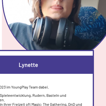
Lynette
 2023 im YoungPlay Team dabei.
 Spieleentwicklung, Rudern, Basteln und
en.
in ihrer Freizeit oft Magic: The Gathering, DnD und