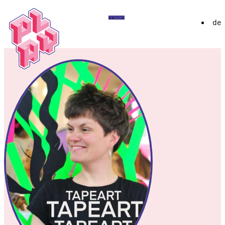
Play
Menü
de
Festival
Über
Ausstellung 2026
YoungPLAY
Archiv
Discord
Instagram
Flickr
YouTube
Twitch
Bluesky