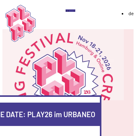
Play
Menü
de
Festival
Über
Ausstellung 2026
YoungPLAY
Archiv
Discord
Instagram
Flickr
YouTube
Twitch
Bluesky
E DATE: PLAY26 im URBANEO