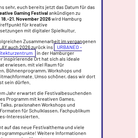
ns sehr, euch bereits jetzt das Datum für das
reative Gaming Festival
ankündigen zu
m
18.–21. November 2026
wird Hamburg
reffpunkt für kreative
etzungen mit digitaler Spielkultur.
folgreichen Zusammenarbeit im vergangenen
LAY auch 2026 zurück ins
URBANEO –
itekturzentrum
in der Hamburger
r inspirierende Ort hat sich als ideale
at erwiesen, mit viel Raum für
en, Bühnenprogramm, Workshops und
Mitmachformate. Umso schöner, dass wir dort
st sein dürfen.
em Jahr erwartet die Festivalbesuchenden
iges Programm mit kreativen Games,
Talks, praxisnahen Workshops und
 Formaten für Schulklassen, Fachpublikum
es-Interessierten.
t auf das neue Festivalthema und viele
rogrammpunkte! Weitere Informationen