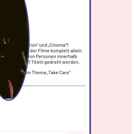
4, 2025
0 - 23:00
EN
hine“, „Animation“ und „Cinema“?
unstform, mit der Filme komplett allein
anzen Gruppe von Personen innerhalb
iplayer- und VR Titeln gedreht werden.
rere Filme zum Thema „Take Care“
en.