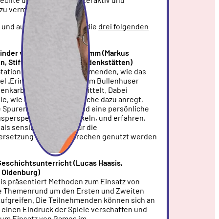
zu vermitteln.
t und ausprobiert werden die
drei folgenden
Kinder vom Bullenhuser Damm (Markus
, Stiftung Hamburger Gedenkstätten)
Station erleben die Teilnehmenden, wie das
iel „Erinnern. Die Kinder vom Bullenhuser
nkarbeit interaktiv vermittelt. Dabei
ie, wie das Spiel Jugendliche dazu anregt,
e Spuren zu entdecken und eine persönliche
sperspektive zu entwickeln, und erfahren,
als sensibles Medium für die
ersetzung mit NS-Verbrechen genutzt werden
eschichtsunterricht (Lucas Haasis,
t Oldenburg)
is präsentiert Methoden zum Einsatz von
ie Themenrund um den Ersten und Zweiten
aufgreifen. Die Teilnehmenden können sich an
n einen Eindruck der Spiele verschaffen und
um Einsatz von Games im