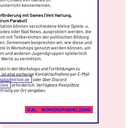
unterricht kennenlernen.
förderung mit Games (Veit Hartung,
trum Parabol)
Station können verschiedene kleine Spiele, u.
Codes oder Bad News, ausprobiert werden, die
lich mit Teilbereichen der politischen Bildung
en. Gemeinsam besprechen wir, wie diese und
ele in Workshops genutzt werden können, um
en und anderen Jugendgruppen spielerisch
 Werte zu vermitteln.
atz in den Workshops und Fortbildungen zu
, ist eine vorherige Kontaktaufnahme per E-Mail
layfestival.de
oder über Discord
tions
erforderlich. Verfügbare Restplätze
fristig vor Ort vergeben.
ICAL
WORKSHOPANMELDUNG