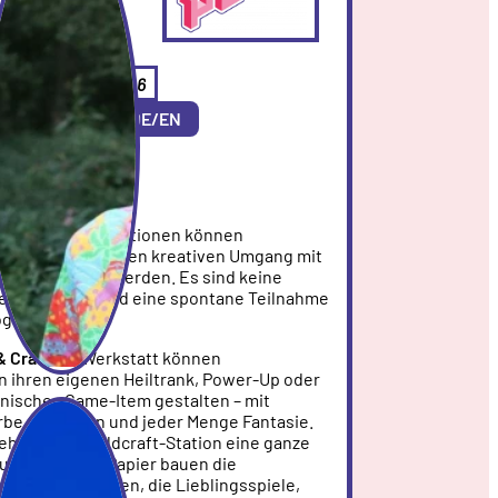
V. 12, 2025
09:00 - 15:00
WORKSHOP-AREA 6
Workshop
DE/EN
fenen Mitmachstationen können
thoden rund um den kreativen Umgang mit
en ausprobiert werden. Es sind keine
erforderlich, und eine spontane Teilnahme
öglich.
& Crafting
-Werkstatt können
 ihren eigenen Heiltrank, Power-Up oder
onisches Game-Item gestalten – mit
rbe, Etiketten und jeder Menge Fantasie.
ehr
ht in der Worldcraft-Station eine ganze
Aus Pappe und Papier bauen die
eigene Dioramen, die Lieblingsspiele,