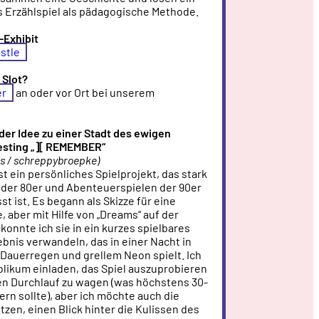
s Erzählspiel als pädagogische Methode.
e-Exhibit
astle
n Slot?
er
an oder vor Ort bei unserem
 der Idee zu einer Stadt des ewigen
esting „][ REMEMBER“
s / schreppybroepke)
 ein persönliches Spielprojekt, das stark
der 80er und Abenteuerspielen der 90er
st ist. Es begann als Skizze für eine
 aber mit Hilfe von „Dreams“ auf der
 konnte ich sie in ein kurzes spielbares
bnis verwandeln, das in einer Nacht in
 Dauerregen und grellem Neon spielt. Ich
likum einladen, das Spiel auszuprobieren
en Durchlauf zu wagen (was höchstens 30-
rn sollte), aber ich möchte auch die
zen, einen Blick hinter die Kulissen des