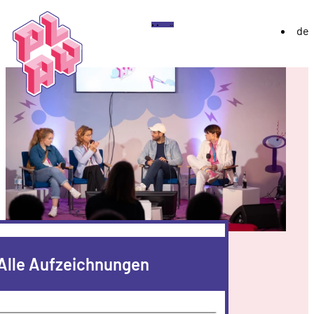
Play
Menü
de
Festival
Über
Ausstellung 2026
YoungPLAY
Archiv
Discord
Instagram
Flickr
YouTube
Twitch
Bluesky
Alle Aufzeichnungen