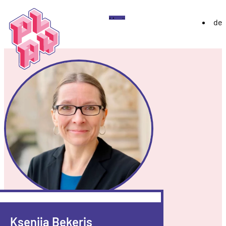
Play
Menü
de
Festival
Über
Ausstellung 2026
YoungPLAY
Archiv
Discord
Instagram
Flickr
YouTube
Twitch
Bluesky
Ksenija Bekeris