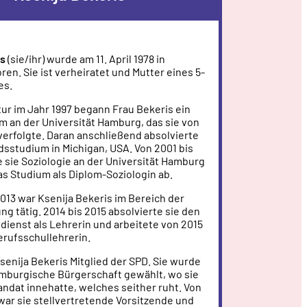
is
(sie/ihr) wurde am 11. April 1978 in
n. Sie ist verheiratet und Mutter eines 5-
es.
ur im Jahr 1997 begann Frau Bekeris ein
m an der Universität Hamburg, das sie von
verfolgte. Daran anschließend absolvierte
dsstudium in Michigan, USA. Von 2001 bis
 sie Soziologie an der Universität Hamburg
as Studium als Diplom-Soziologin ab.
013 war Ksenija Bekeris im Bereich der
g tätig. 2014 bis 2015 absolvierte sie den
dienst als Lehrerin und arbeitete von 2015
erufsschullehrerin.
Ksenija Bekeris Mitglied der SPD. Sie wurde
amburgische Bürgerschaft gewählt, wo sie
andat innehatte, welches seither ruht. Von
war sie stellvertretende Vorsitzende und